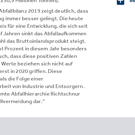
(230,9 Millionen Tonnen).
In
bfallbilanz 2019 zeigt deutlich, dass
ng immer besser gelingt. Die heute
s für eine Entwicklung, die sich seit
ünf Jahren sinkt das Abfallaufkommen
hl das Bruttoinlandsprodukt steigt.
ht Prozent in diesem Jahr besonders
uch, dass diese positiven Zahlen
 Werte beziehen sich nicht auf
st in 2020 griffen. Diese
ls die Folge einer
eit von Industrie und Entsorgern.
samte Abfallhierarchie Richtschnur
allvermeidung dar.“