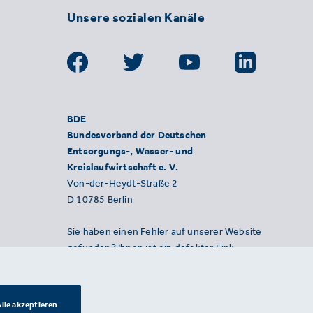
Unsere sozialen Kanäle
BDE
Bundesverband der Deutschen
Entsorgungs-, Wasser- und
Kreislaufwirtschaft e. V.
Von-der-Heydt-Straße 2
D 10785 Berlin
Sie haben einen Fehler auf unserer Website
gefunden? Ihnen ist ein defekter Link
aufgefallen? Wir freuen uns über Ihren
Hinweis an presse@bde.de.
lle akzeptieren