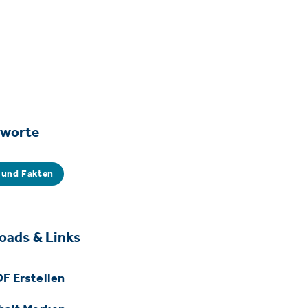
gworte
 und Fakten
oads & Links
F Erstellen