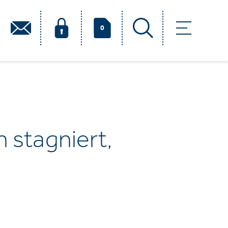
0
 stagniert,