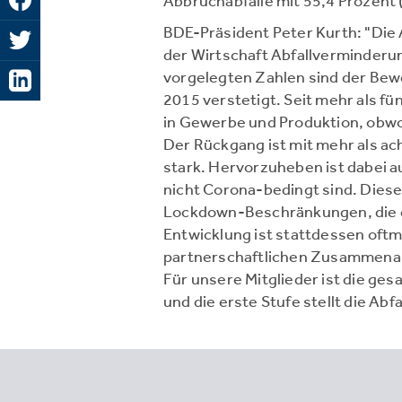
Abbruchabfälle mit 55,4 Prozent 
BDE-Präsident Peter Kurth: "Die A
der Wirtschaft Abfallverminderu
vorgelegten Zahlen sind der Bewei
2015 verstetigt. Seit mehr als f
in Gewerbe und Produktion, obwo
Der Rückgang ist mit mehr als ac
stark. Hervorzuheben ist dabei a
nicht Corona-bedingt sind. Diese
Lockdown-Beschränkungen, die er
Entwicklung ist stattdessen oftma
partnerschaftlichen Zusammenarb
Für unsere Mitglieder ist die ge
und die erste Stufe stellt die Abf