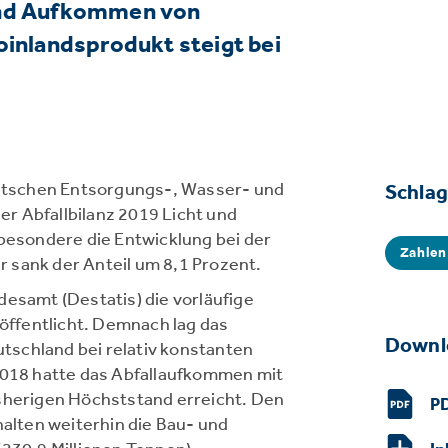
und Aufkommen von
oinlandsprodukt steigt bei
tschen Entsorgungs-, Wasser- und
Schla
der Abfallbilanz 2019 Licht und
sbesondere die Entwicklung bei der
Zahlen
 sank der Anteil um 8,1 Prozent.
desamt (Destatis) die vorläufige
röffentlicht. Demnach lag das
Downl
schland bei relativ konstanten
 2018 hatte das Abfallaufkommen mit
isherigen Höchststand erreicht. Den
PD
halten weiterhin die Bau- und