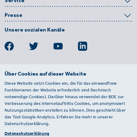
Service
Presse
Unsere sozialen Kanäle
BDE
Über Cookies auf dieser Website
Bundesverband der Deutschen
Diese Website setzt Cookies ein, die für das einwandfreie
Entsorgungs-, Wasser- und
Funktionieren der Website erforderlich sind (technisch
Kreislaufwirtschaft e. V.
notwendige Cookies). Darüber hinaus verwendet der BDE zur
Von-der-Heydt-Straße 2
Verbesserung des Internetauftritts Cookies, um anonymisiert
D 10785 Berlin
Nutzungsstatistiken erstellen zu können. Dies geschieht über
das Tool Google Analytics. Erfahren Sie mehr in unserer
Sie haben einen Fehler auf unserer Website
Datenschutzerklärung.
gefunden? Ihnen ist ein defekter Link
Datenschutzerklärung
aufgefallen? Wir freuen uns über Ihren