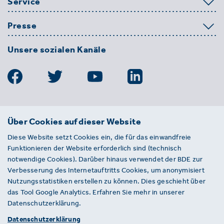
Service
Presse
Unsere sozialen Kanäle
BDE
Über Cookies auf dieser Website
Bundesverband der Deutschen
Diese Website setzt Cookies ein, die für das einwandfreie
Entsorgungs-, Wasser- und
Funktionieren der Website erforderlich sind (technisch
Kreislaufwirtschaft e. V.
notwendige Cookies). Darüber hinaus verwendet der BDE zur
Von-der-Heydt-Straße 2
Verbesserung des Internetauftritts Cookies, um anonymisiert
D 10785 Berlin
Nutzungsstatistiken erstellen zu können. Dies geschieht über
das Tool Google Analytics. Erfahren Sie mehr in unserer
Sie haben einen Fehler auf unserer Website
Datenschutzerklärung.
gefunden? Ihnen ist ein defekter Link
Datenschutzerklärung
aufgefallen? Wir freuen uns über Ihren