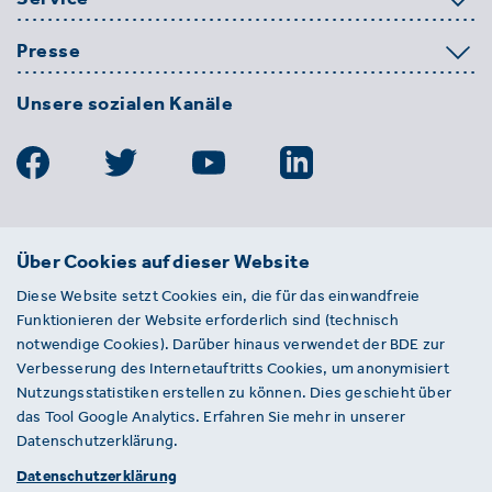
Presse
Unsere sozialen Kanäle
BDE
Über Cookies auf dieser Website
Bundesverband der Deutschen
Diese Website setzt Cookies ein, die für das einwandfreie
Entsorgungs-, Wasser- und
Funktionieren der Website erforderlich sind (technisch
Kreislaufwirtschaft e. V.
notwendige Cookies). Darüber hinaus verwendet der BDE zur
Von-der-Heydt-Straße 2
Verbesserung des Internetauftritts Cookies, um anonymisiert
D 10785 Berlin
Nutzungsstatistiken erstellen zu können. Dies geschieht über
das Tool Google Analytics. Erfahren Sie mehr in unserer
Sie haben einen Fehler auf unserer Website
Datenschutzerklärung.
gefunden? Ihnen ist ein defekter Link
Datenschutzerklärung
aufgefallen? Wir freuen uns über Ihren