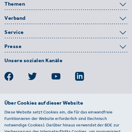
Themen
Verband
Service
Presse
Unsere sozialen Kanäle
BDE
Über Cookies auf dieser Website
Bundesverband der Deutschen
Diese Website setzt Cookies ein, die für das einwandfreie
Entsorgungs-, Wasser- und
Funktionieren der Website erforderlich sind (technisch
Kreislaufwirtschaft e. V.
notwendige Cookies). Darüber hinaus verwendet der BDE zur
Von-der-Heydt-Straße 2
Verbesserung des Internetauftritts Cookies, um anonymisiert