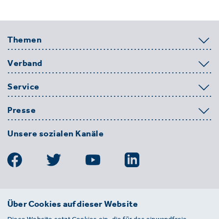
Themen
Verband
Service
Presse
Unsere sozialen Kanäle
BDE
Über Cookies auf dieser Website
Bundesverband der Deutschen