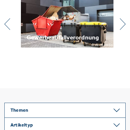
Gewerbeabfallverordnung
Metal
Themen
Artikeltyp