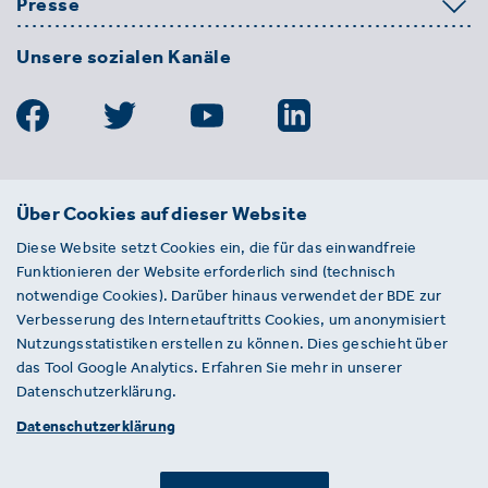
Presse
Unsere sozialen Kanäle
BDE
Über Cookies auf dieser Website
Bundesverband der Deutschen
Diese Website setzt Cookies ein, die für das einwandfreie
Entsorgungs-, Wasser- und
Funktionieren der Website erforderlich sind (technisch
Kreislaufwirtschaft e. V.
notwendige Cookies). Darüber hinaus verwendet der BDE zur
Von-der-Heydt-Straße 2
Verbesserung des Internetauftritts Cookies, um anonymisiert
D 10785 Berlin
Nutzungsstatistiken erstellen zu können. Dies geschieht über
das Tool Google Analytics. Erfahren Sie mehr in unserer
Sie haben einen Fehler auf unserer Website
Datenschutzerklärung.
gefunden? Ihnen ist ein defekter Link
Datenschutzerklärung
aufgefallen? Wir freuen uns über Ihren
Hinweis an presse@bde.de.