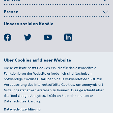
Presse
Unsere sozialen Kanäle
BDE
Über Cookies auf dieser Website
Bundesverband der Deutschen
Diese Website setzt Cookies ein, die für das einwandfreie
Entsorgungs-, Wasser- und
Funktionieren der Website erforderlich sind (technisch
Kreislaufwirtschaft e. V.
notwendige Cookies). Darüber hinaus verwendet der BDE zur
Von-der-Heydt-Straße 2
Verbesserung des Internetauftritts Cookies, um anonymisiert
D 10785 Berlin
Nutzungsstatistiken erstellen zu können. Dies geschieht über
das Tool Google Analytics. Erfahren Sie mehr in unserer
Sie haben einen Fehler auf unserer Website
Datenschutzerklärung.
gefunden? Ihnen ist ein defekter Link
Datenschutzerklärung
aufgefallen? Wir freuen uns über Ihren