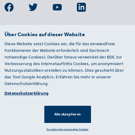
BDE
Über Cookies auf dieser Website
Bundesverband der Deutschen
Diese Website setzt Cookies ein, die für das einwandfreie
Entsorgungs-, Wasser- und
Funktionieren der Website erforderlich sind (technisch
Kreislaufwirtschaft e. V.
notwendige Cookies). Darüber hinaus verwendet der BDE zur
Von-der-Heydt-Straße 2
Verbesserung des Internetauftritts Cookies, um anonymisiert
D 10785 Berlin
Nutzungsstatistiken erstellen zu können. Dies geschieht über
das Tool Google Analytics. Erfahren Sie mehr in unserer
Sie haben einen Fehler auf unserer Website
Datenschutzerklärung.
gefunden? Ihnen ist ein defekter Link
Datenschutzerklärung
aufgefallen? Wir freuen uns über Ihren
Hinweis an presse@bde.de.
Alle akzeptieren
© 2026 · BDE
Datenschutzerklärung ·
Impressum
Nur technisch notwendige Cookies