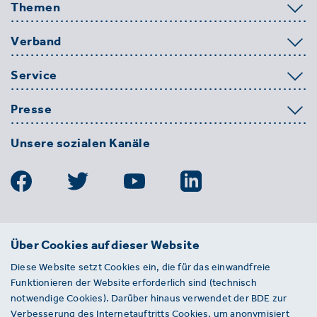
Themen
Verband
Service
Presse
Unsere sozialen Kanäle
BDE
Über Cookies auf dieser Website
Bundesverband der Deutschen
Diese Website setzt Cookies ein, die für das einwandfreie
Entsorgungs-, Wasser- und
Funktionieren der Website erforderlich sind (technisch
Kreislaufwirtschaft e. V.
notwendige Cookies). Darüber hinaus verwendet der BDE zur
Von-der-Heydt-Straße 2
Verbesserung des Internetauftritts Cookies, um anonymisiert