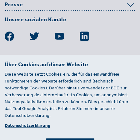
Presse
Unsere sozialen Kanäle
BDE
Über Cookies auf dieser Website
Bundesverband der Deutschen
Diese Website setzt Cookies ein, die für das einwandfreie
Entsorgungs-, Wasser- und
Funktionieren der Website erforderlich sind (technisch
Kreislaufwirtschaft e. V.
notwendige Cookies). Darüber hinaus verwendet der BDE zur
Von-der-Heydt-Straße 2
Verbesserung des Internetauftritts Cookies, um anonymisiert
D 10785 Berlin
Nutzungsstatistiken erstellen zu können. Dies geschieht über
das Tool Google Analytics. Erfahren Sie mehr in unserer
Sie haben einen Fehler auf unserer Website
Datenschutzerklärung.
gefunden? Ihnen ist ein defekter Link
Datenschutzerklärung
aufgefallen? Wir freuen uns über Ihren
Hinweis an presse@bde.de.