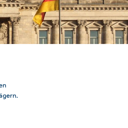
hen
ägern.