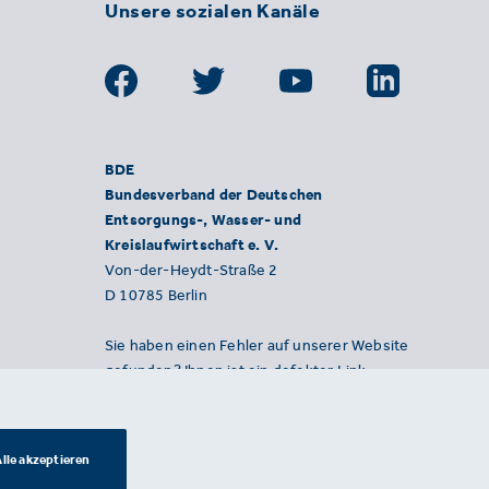
Unsere sozialen Kanäle
BDE
Bundesverband der Deutschen
Entsorgungs-, Wasser- und
Kreislaufwirtschaft e. V.
Von-der-Heydt-Straße 2
D 10785 Berlin
Sie haben einen Fehler auf unserer Website
gefunden? Ihnen ist ein defekter Link
aufgefallen? Wir freuen uns über Ihren
Hinweis an presse@bde.de.
lle akzeptieren