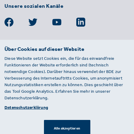
Unsere sozialen Kanäle
BDE
Über Cookies auf dieser Website
Bundesverband der Deutschen
Diese Website setzt Cookies ein, die für das einwandfreie
Entsorgungs-, Wasser- und
Funktionieren der Website erforderlich sind (technisch
Kreislaufwirtschaft e. V.
notwendige Cookies). Darüber hinaus verwendet der BDE zur
Von-der-Heydt-Straße 2
Verbesserung des Internetauftritts Cookies, um anonymisiert
D 10785 Berlin
Nutzungsstatistiken erstellen zu können. Dies geschieht über
das Tool Google Analytics. Erfahren Sie mehr in unserer
Sie haben einen Fehler auf unserer Website
Datenschutzerklärung.
gefunden? Ihnen ist ein defekter Link
Datenschutzerklärung
aufgefallen? Wir freuen uns über Ihren
Hinweis an presse@bde.de.
Alle akzeptieren