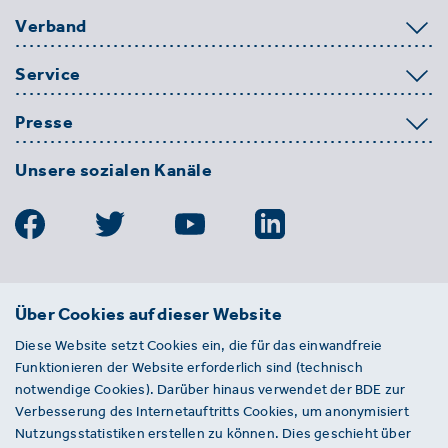
Verband
Service
Presse
Unsere sozialen Kanäle
BDE
Über Cookies auf dieser Website
Bundesverband der Deutschen
Diese Website setzt Cookies ein, die für das einwandfreie
Entsorgungs-, Wasser- und
Funktionieren der Website erforderlich sind (technisch
Kreislaufwirtschaft e. V.
notwendige Cookies). Darüber hinaus verwendet der BDE zur
Von-der-Heydt-Straße 2
Verbesserung des Internetauftritts Cookies, um anonymisiert
D 10785 Berlin
Nutzungsstatistiken erstellen zu können. Dies geschieht über