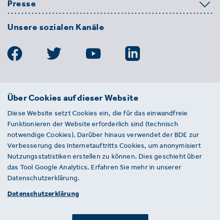
Presse
Unsere sozialen Kanäle
BDE
Über Cookies auf dieser Website
Bundesverband der Deutschen
Diese Website setzt Cookies ein, die für das einwandfreie
Entsorgungs-, Wasser- und
Funktionieren der Website erforderlich sind (technisch
Kreislaufwirtschaft e. V.
notwendige Cookies). Darüber hinaus verwendet der BDE zur
Von-der-Heydt-Straße 2
Verbesserung des Internetauftritts Cookies, um anonymisiert
D 10785 Berlin
Nutzungsstatistiken erstellen zu können. Dies geschieht über
das Tool Google Analytics. Erfahren Sie mehr in unserer
Sie haben einen Fehler auf unserer Website
Datenschutzerklärung.
gefunden? Ihnen ist ein defekter Link
Datenschutzerklärung
aufgefallen? Wir freuen uns über Ihren
Hinweis an presse@bde.de.