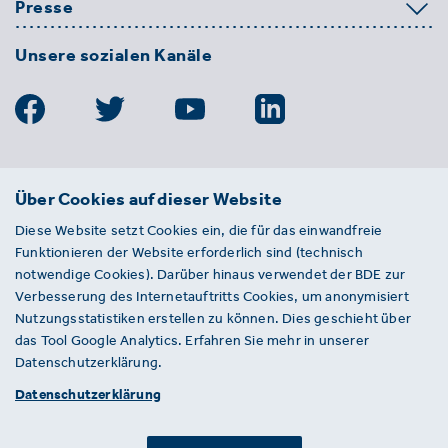
Presse
Unsere sozialen Kanäle
BDE
Über Cookies auf dieser Website
Bundesverband der Deutschen
Diese Website setzt Cookies ein, die für das einwandfreie
Entsorgungs-, Wasser- und
Funktionieren der Website erforderlich sind (technisch
Kreislaufwirtschaft e. V.
notwendige Cookies). Darüber hinaus verwendet der BDE zur
Von-der-Heydt-Straße 2
Verbesserung des Internetauftritts Cookies, um anonymisiert
D 10785 Berlin
Nutzungsstatistiken erstellen zu können. Dies geschieht über
das Tool Google Analytics. Erfahren Sie mehr in unserer
Sie haben einen Fehler auf unserer Website
Datenschutzerklärung.
gefunden? Ihnen ist ein defekter Link
Datenschutzerklärung
aufgefallen? Wir freuen uns über Ihren
Hinweis an presse@bde.de.