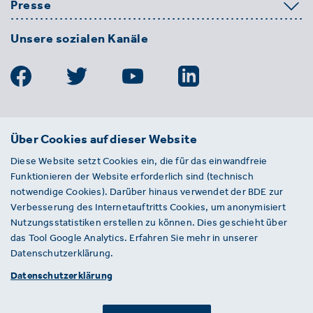
Presse
Unsere sozialen Kanäle
BDE
Über Cookies auf dieser Website
Bundesverband der Deutschen
Diese Website setzt Cookies ein, die für das einwandfreie
Entsorgungs-, Wasser- und
Funktionieren der Website erforderlich sind (technisch
Kreislaufwirtschaft e. V.
notwendige Cookies). Darüber hinaus verwendet der BDE zur
Von-der-Heydt-Straße 2
Verbesserung des Internetauftritts Cookies, um anonymisiert
D 10785 Berlin
Nutzungsstatistiken erstellen zu können. Dies geschieht über
das Tool Google Analytics. Erfahren Sie mehr in unserer
Sie haben einen Fehler auf unserer Website
Datenschutzerklärung.
gefunden? Ihnen ist ein defekter Link
Datenschutzerklärung
aufgefallen? Wir freuen uns über Ihren
Hinweis an presse@bde.de.