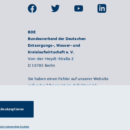
BDE
Bundesverband der Deutschen
Entsorgungs-, Wasser- und
Kreislaufwirtschaft e. V.
Von-der-Heydt-Straße 2
D 10785 Berlin
Sie haben einen Fehler auf unserer Website
gefunden? Ihnen ist ein defekter Link
aufgefallen? Wir freuen uns über Ihren
Hinweis an presse@bde.de.
lle akzeptieren
nisch notwendige Cookies