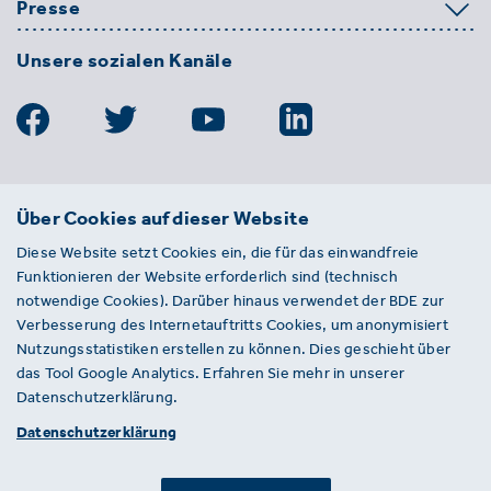
Presse
Unsere sozialen Kanäle
BDE
Über Cookies auf dieser Website
Bundesverband der Deutschen
Diese Website setzt Cookies ein, die für das einwandfreie
Entsorgungs-, Wasser- und
Funktionieren der Website erforderlich sind (technisch
Kreislaufwirtschaft e. V.
notwendige Cookies). Darüber hinaus verwendet der BDE zur
Von-der-Heydt-Straße 2
Verbesserung des Internetauftritts Cookies, um anonymisiert
D 10785 Berlin
Nutzungsstatistiken erstellen zu können. Dies geschieht über
das Tool Google Analytics. Erfahren Sie mehr in unserer
Sie haben einen Fehler auf unserer Website
Datenschutzerklärung.
gefunden? Ihnen ist ein defekter Link
Datenschutzerklärung
aufgefallen? Wir freuen uns über Ihren
Hinweis an presse@bde.de.