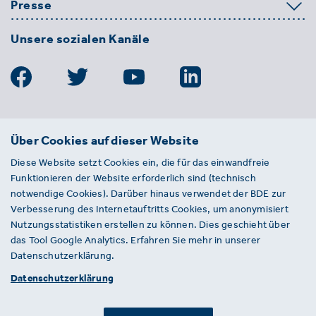
Presse
Unsere sozialen Kanäle
BDE
Über Cookies auf dieser Website
Bundesverband der Deutschen
Diese Website setzt Cookies ein, die für das einwandfreie
Entsorgungs-, Wasser- und
Funktionieren der Website erforderlich sind (technisch
Kreislaufwirtschaft e. V.
notwendige Cookies). Darüber hinaus verwendet der BDE zur
Von-der-Heydt-Straße 2
Verbesserung des Internetauftritts Cookies, um anonymisiert
D 10785 Berlin
Nutzungsstatistiken erstellen zu können. Dies geschieht über
das Tool Google Analytics. Erfahren Sie mehr in unserer
Sie haben einen Fehler auf unserer Website
Datenschutzerklärung.
gefunden? Ihnen ist ein defekter Link
Datenschutzerklärung
aufgefallen? Wir freuen uns über Ihren
Hinweis an presse@bde.de.