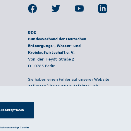
BDE
Bundesverband der Deutschen
Entsorgungs-, Wasser- und
Kreislaufwirtschaft e. V.
Von-der-Heydt-Straße 2
D 10785 Berlin
Sie haben einen Fehler auf unserer Website
gefunden? Ihnen ist ein defekter Link
aufgefallen? Wir freuen uns über Ihren
Hinweis an presse@bde.de.
lle akzeptieren
nisch notwendige Cookies