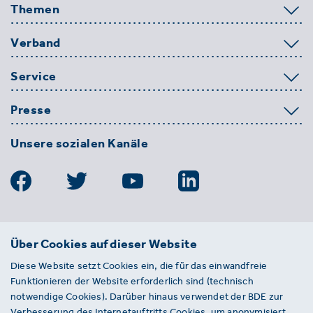
Themen
Verband
Service
Presse
Unsere sozialen Kanäle
BDE
Über Cookies auf dieser Website
Bundesverband der Deutschen
Diese Website setzt Cookies ein, die für das einwandfreie
Entsorgungs-, Wasser- und
Funktionieren der Website erforderlich sind (technisch
Kreislaufwirtschaft e. V.
notwendige Cookies). Darüber hinaus verwendet der BDE zur
Von-der-Heydt-Straße 2
Verbesserung des Internetauftritts Cookies, um anonymisiert