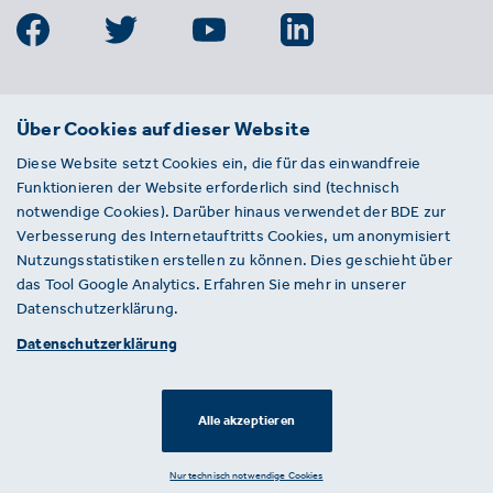
BDE
Über Cookies auf dieser Website
Bundesverband der Deutschen
Diese Website setzt Cookies ein, die für das einwandfreie
Entsorgungs-, Wasser- und
Funktionieren der Website erforderlich sind (technisch
Kreislaufwirtschaft e. V.
notwendige Cookies). Darüber hinaus verwendet der BDE zur
Von-der-Heydt-Straße 2
Verbesserung des Internetauftritts Cookies, um anonymisiert
D 10785 Berlin
Nutzungsstatistiken erstellen zu können. Dies geschieht über
das Tool Google Analytics. Erfahren Sie mehr in unserer
Sie haben einen Fehler auf unserer Website
Datenschutzerklärung.
gefunden? Ihnen ist ein defekter Link
Datenschutzerklärung
aufgefallen? Wir freuen uns über Ihren
Hinweis an presse@bde.de.
Alle akzeptieren
© 2026 · BDE
Datenschutzerklärung ·
Impressum
Nur technisch notwendige Cookies