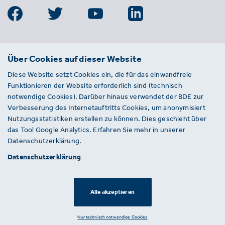
BDE
Über Cookies auf dieser Website
Bundesverband der Deutschen
Diese Website setzt Cookies ein, die für das einwandfreie
Entsorgungs-, Wasser- und
Funktionieren der Website erforderlich sind (technisch
Kreislaufwirtschaft e. V.
notwendige Cookies). Darüber hinaus verwendet der BDE zur
Von-der-Heydt-Straße 2
Verbesserung des Internetauftritts Cookies, um anonymisiert
D 10785 Berlin
Nutzungsstatistiken erstellen zu können. Dies geschieht über
das Tool Google Analytics. Erfahren Sie mehr in unserer
Sie haben einen Fehler auf unserer Website
Datenschutzerklärung.
gefunden? Ihnen ist ein defekter Link
Datenschutzerklärung
aufgefallen? Wir freuen uns über Ihren
Hinweis an presse@bde.de.
Alle akzeptieren
© 2026 · BDE
Datenschutzerklärung ·
Impressum
Nur technisch notwendige Cookies