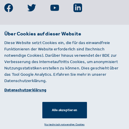
BDE
Über Cookies auf dieser Website
Bundesverband der Deutschen
Diese Website setzt Cookies ein, die für das einwandfreie
Entsorgungs-, Wasser- und
Funktionieren der Website erforderlich sind (technisch
Kreislaufwirtschaft e. V.
notwendige Cookies). Darüber hinaus verwendet der BDE zur
Von-der-Heydt-Straße 2
Verbesserung des Internetauftritts Cookies, um anonymisiert
D 10785 Berlin
Nutzungsstatistiken erstellen zu können. Dies geschieht über
das Tool Google Analytics. Erfahren Sie mehr in unserer
Sie haben einen Fehler auf unserer Website
Datenschutzerklärung.
gefunden? Ihnen ist ein defekter Link
Datenschutzerklärung
aufgefallen? Wir freuen uns über Ihren
Hinweis an presse@bde.de.
Alle akzeptieren
© 2026 · BDE
Datenschutzerklärung ·
Impressum
Nur technisch notwendige Cookies