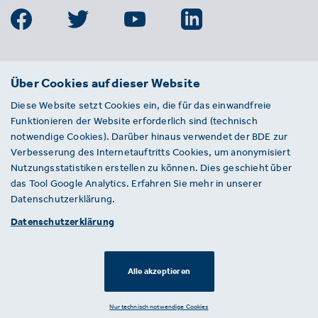
BDE
Über Cookies auf dieser Website
Bundesverband der Deutschen
Diese Website setzt Cookies ein, die für das einwandfreie
Entsorgungs-, Wasser- und
Funktionieren der Website erforderlich sind (technisch
Kreislaufwirtschaft e. V.
notwendige Cookies). Darüber hinaus verwendet der BDE zur
Von-der-Heydt-Straße 2
Verbesserung des Internetauftritts Cookies, um anonymisiert
D 10785 Berlin
Nutzungsstatistiken erstellen zu können. Dies geschieht über
das Tool Google Analytics. Erfahren Sie mehr in unserer
Sie haben einen Fehler auf unserer Website
Datenschutzerklärung.
gefunden? Ihnen ist ein defekter Link
Datenschutzerklärung
aufgefallen? Wir freuen uns über Ihren
Hinweis an presse@bde.de.
Alle akzeptieren
© 2026 · BDE
Datenschutzerklärung ·
Impressum
Nur technisch notwendige Cookies