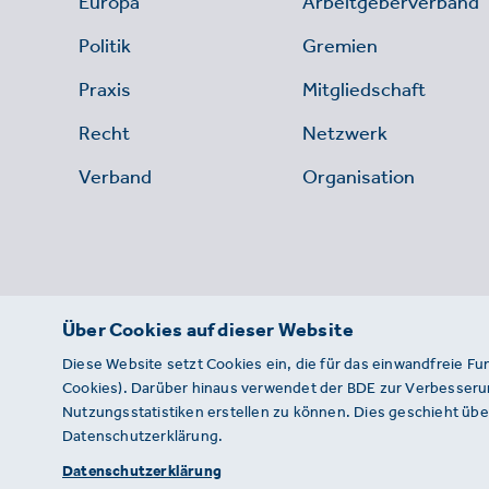
Europa
Arbeitgeberverband
Politik
Gremien
Praxis
Mitgliedschaft
Recht
Netzwerk
Verband
Organisation
Über Cookies auf dieser Website
Diese Website setzt Cookies ein, die für das einwandfreie Fu
Cookies). Darüber hinaus verwendet der BDE zur Verbesserun
Nutzungsstatistiken erstellen zu können. Dies geschieht über
Datenschutzerklärung.
© 2026 · BDE
Datenschutzerklärung