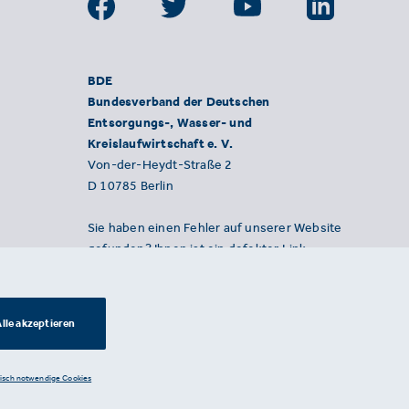
BDE
Bundesverband der Deutschen
Entsorgungs-, Wasser- und
Kreislaufwirtschaft e. V.
Von-der-Heydt-Straße 2
D 10785 Berlin
Sie haben einen Fehler auf unserer Website
gefunden? Ihnen ist ein defekter Link
aufgefallen? Wir freuen uns über Ihren
Hinweis an presse@bde.de.
lle akzeptieren
nisch notwendige Cookies
Datenschutzerklärung ·
Impressum