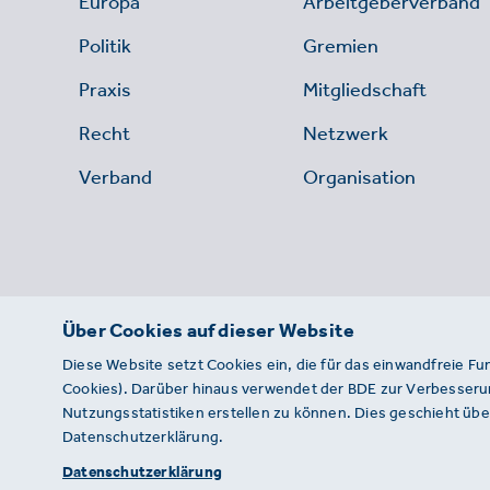
Europa
Arbeitgeberverband
Politik
Gremien
Praxis
Mitgliedschaft
Recht
Netzwerk
Verband
Organisation
Über Cookies auf dieser Website
Diese Website setzt Cookies ein, die für das einwandfreie Fu
Cookies). Darüber hinaus verwendet der BDE zur Verbesserun
Nutzungsstatistiken erstellen zu können. Dies geschieht über
Datenschutzerklärung.
© 2026 · BDE
Datenschutzerklärung