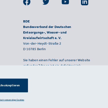
BDE
Bundesverband der Deutschen
Entsorgungs-, Wasser- und
Kreislaufwirtschaft e. V.
Von-der-Heydt-Straße 2
D 10785 Berlin
Sie haben einen Fehler auf unserer Website
gefunden? Ihnen ist ein defekter Link
aufgefallen? Wir freuen uns über Ihren
Hinweis an presse@bde.de.
lle akzeptieren
nisch notwendige Cookies
Datenschutzerklärung ·
Impressum