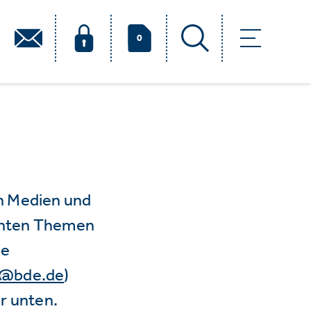
0
n Medien und
vanten Themen
ie
e@bde.de
)
r unten.