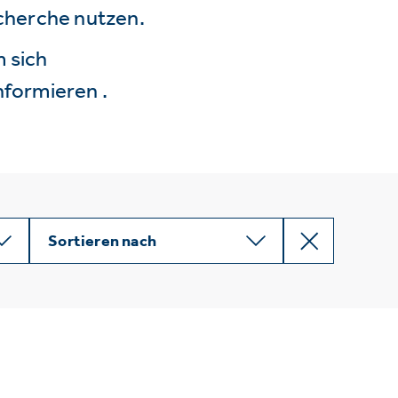
echerche nutzen.
 sich
nformieren .
Sortieren nach