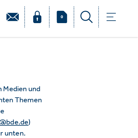
0
n Medien und
vanten Themen
ie
e@bde.de
)
r unten.