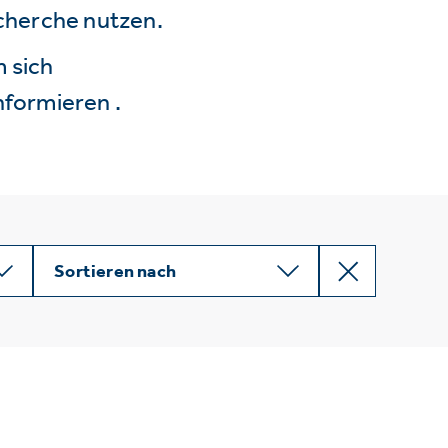
echerche nutzen.
 sich
nformieren .
Sortieren nach