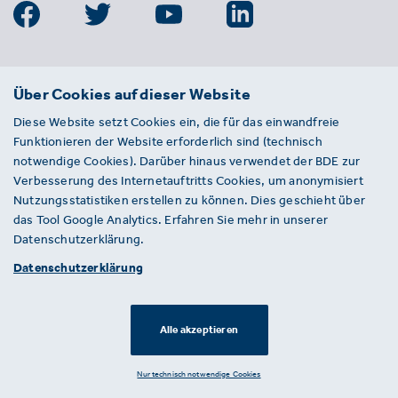
BDE
Über Cookies auf dieser Website
Bundesverband der Deutschen
Diese Website setzt Cookies ein, die für das einwandfreie
Entsorgungs-, Wasser- und
Funktionieren der Website erforderlich sind (technisch
Kreislaufwirtschaft e. V.
notwendige Cookies). Darüber hinaus verwendet der BDE zur
Von-der-Heydt-Straße 2
Verbesserung des Internetauftritts Cookies, um anonymisiert
D 10785 Berlin
Nutzungsstatistiken erstellen zu können. Dies geschieht über
das Tool Google Analytics. Erfahren Sie mehr in unserer
Sie haben einen Fehler auf unserer Website
Datenschutzerklärung.
gefunden? Ihnen ist ein defekter Link
Datenschutzerklärung
aufgefallen? Wir freuen uns über Ihren
Hinweis an presse@bde.de.
Alle akzeptieren
© 2026 · BDE
Datenschutzerklärung ·
Impressum
Nur technisch notwendige Cookies