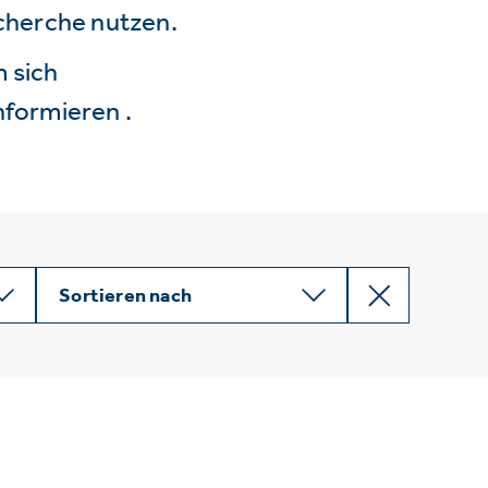
echerche nutzen.
 sich
nformieren .
Sortieren nach