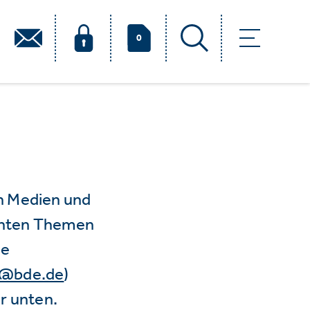
0
n Medien und
vanten Themen
ie
e@bde.de
)
r unten.