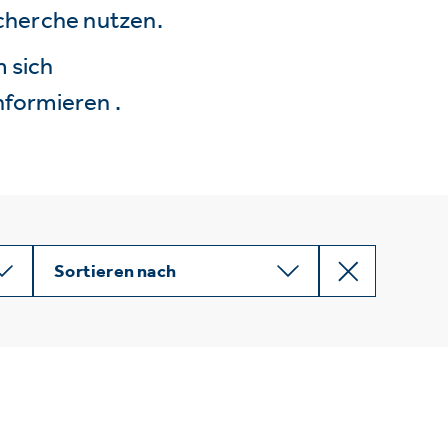
echerche nutzen.
 sich
nformieren .
Sortieren nach