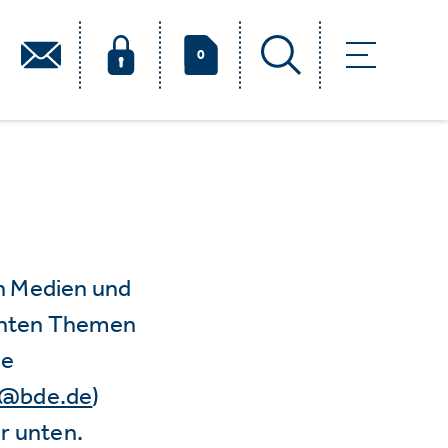
0
n Medien und
vanten Themen
ie
e@bde.de
)
r unten.