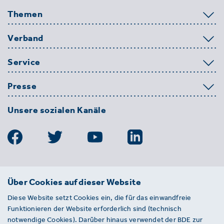
Themen
Verband
Service
Presse
Unsere sozialen Kanäle
BDE
Über Cookies auf dieser Website
Bundesverband der Deutschen
Diese Website setzt Cookies ein, die für das einwandfreie
Entsorgungs-, Wasser- und
Funktionieren der Website erforderlich sind (technisch
Kreislaufwirtschaft e. V.
notwendige Cookies). Darüber hinaus verwendet der BDE zur
Von-der-Heydt-Straße 2