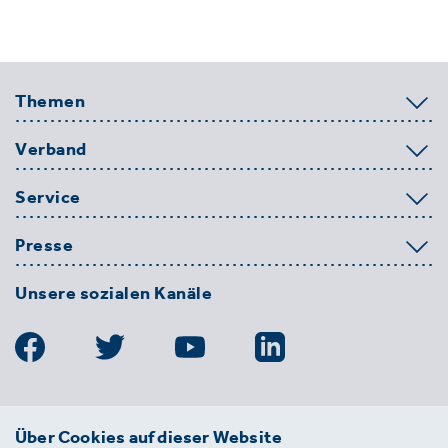
Themen
Verband
Service
Presse
Unsere sozialen Kanäle
BDE
Über Cookies auf dieser Website