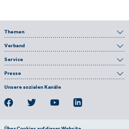
Themen
Verband
Service
Presse
Unsere sozialen Kanäle
BDE
Über Cookies auf dieser Website