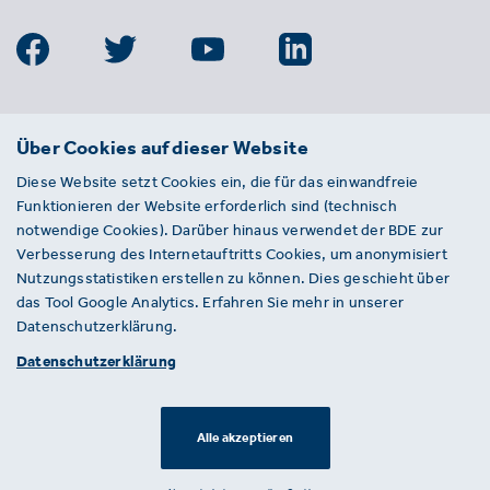
BDE
Über Cookies auf dieser Website
Bundesverband der Deutschen
Diese Website setzt Cookies ein, die für das einwandfreie
Entsorgungs-, Wasser- und
Funktionieren der Website erforderlich sind (technisch
Kreislaufwirtschaft e. V.
notwendige Cookies). Darüber hinaus verwendet der BDE zur
Von-der-Heydt-Straße 2
Verbesserung des Internetauftritts Cookies, um anonymisiert
D 10785 Berlin
Nutzungsstatistiken erstellen zu können. Dies geschieht über
das Tool Google Analytics. Erfahren Sie mehr in unserer
Sie haben einen Fehler auf unserer Website
Datenschutzerklärung.
gefunden? Ihnen ist ein defekter Link
Datenschutzerklärung
aufgefallen? Wir freuen uns über Ihren
Hinweis an presse@bde.de.
Alle akzeptieren
© 2026 · BDE
Datenschutzerklärung ·
Impressum