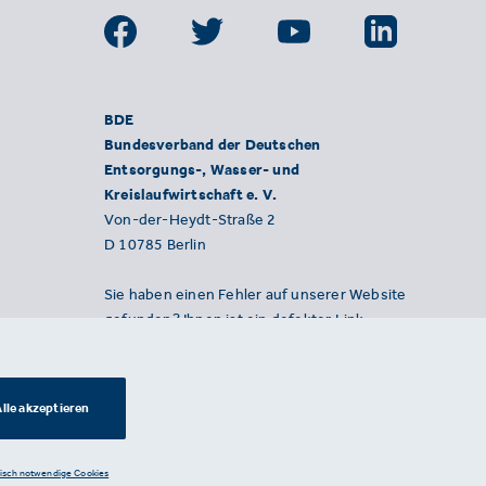
BDE
Bundesverband der Deutschen
Entsorgungs-, Wasser- und
Kreislaufwirtschaft e. V.
Von-der-Heydt-Straße 2
D 10785 Berlin
Sie haben einen Fehler auf unserer Website
gefunden? Ihnen ist ein defekter Link
aufgefallen? Wir freuen uns über Ihren
Hinweis an presse@bde.de.
lle akzeptieren
nisch notwendige Cookies