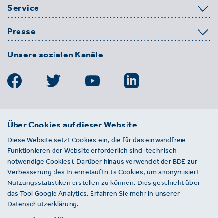
Service
Presse
Unsere sozialen Kanäle
BDE
Über Cookies auf dieser Website
Bundesverband der Deutschen
Diese Website setzt Cookies ein, die für das einwandfreie
Entsorgungs-, Wasser- und
Funktionieren der Website erforderlich sind (technisch
Kreislaufwirtschaft e. V.
notwendige Cookies). Darüber hinaus verwendet der BDE zur
Von-der-Heydt-Straße 2
Verbesserung des Internetauftritts Cookies, um anonymisiert
D 10785 Berlin
Nutzungsstatistiken erstellen zu können. Dies geschieht über
das Tool Google Analytics. Erfahren Sie mehr in unserer
Sie haben einen Fehler auf unserer Website
Datenschutzerklärung.
gefunden? Ihnen ist ein defekter Link