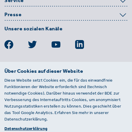
Service
Presse
Unsere sozialen Kanäle
BDE
Über Cookies auf dieser Website
Bundesverband der Deutschen
Diese Website setzt Cookies ein, die für das einwandfreie
Entsorgungs-, Wasser- und
Funktionieren der Website erforderlich sind (technisch
Kreislaufwirtschaft e. V.
notwendige Cookies). Darüber hinaus verwendet der BDE zur
Von-der-Heydt-Straße 2
Verbesserung des Internetauftritts Cookies, um anonymisiert
D 10785 Berlin
Nutzungsstatistiken erstellen zu können. Dies geschieht über
das Tool Google Analytics. Erfahren Sie mehr in unserer
Sie haben einen Fehler auf unserer Website
Datenschutzerklärung.
gefunden? Ihnen ist ein defekter Link
Datenschutzerklärung
aufgefallen? Wir freuen uns über Ihren